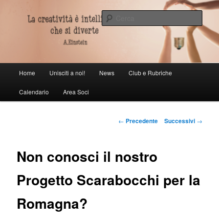
Vai
al
Cerca
contenuto
principale
Scarabunculorum societas
Menu
Home
Unisciti a noi!
News
Club e Rubriche
principale
Calendario
Area Soci
Navigazione
←
Precedente
Successivi
→
articolo
Non conosci il nostro
Progetto Scarabocchi per la
Romagna?