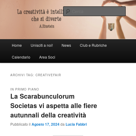
Vai
Vai
al
al
Cerca
contenuto
contenuto
principale
secondario
Scarabunculorum societas
Menu
Home
Unisciti a noi!
News
Club e Rubriche
principale
Calendario
Area Soci
ARCHIVI TAG:
CREATIVEFAIR
IN PRIMO PIANO
La Scarabunculorum
Societas vi aspetta alle fiere
autunnali della creatività
Pubblicato il
Agosto 17, 2024
da
Lucia Fabbri