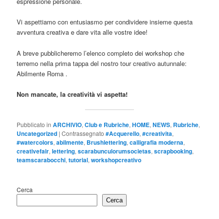
espressione personale.
Vi aspettiamo con entusiasmo per condividere insieme questa
avventura creativa e dare vita alle vostre idee!
A breve pubblicheremo l’elenco completo dei workshop che
terremo nella prima tappa del nostro tour creativo autunnale:
Abilmente Roma .
Non mancate, la creatività vi aspetta!
Pubblicato in
ARCHIVIO
,
Club e Rubriche
,
HOME
,
NEWS
,
Rubriche
,
Uncategorized
|
Contrassegnato
#Acquerello
,
#creativita
,
#watercolors
,
abilmente
,
Brushlettering
,
calligrafia moderna
,
creativefair
,
lettering
,
scarabunculorumsocietas
,
scrapbooking
,
teamscarabocchi
,
tutorial
,
workshopcreativo
Cerca
Cerca