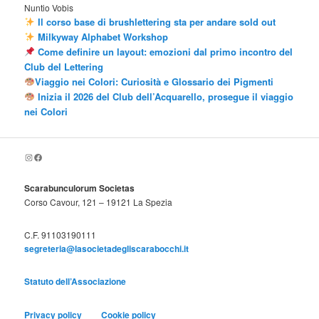
Nuntio Vobis
Il corso base di brushlettering sta per andare sold out
Milkyway Alphabet Workshop
Come definire un layout: emozioni dal primo incontro del
Club del Lettering
Viaggio nei Colori: Curiosità e Glossario dei Pigmenti
Inizia il 2026 del Club dell’Acquarello, prosegue il viaggio
nei Colori
Scarabunculorum.societas
Scarabunculorum Societas
Scarabunculorum Societas
Corso Cavour, 121 – 19121 La Spezia
C.F. 91103190111
segreteria@lasocietadegliscarabocchi.it
Statuto dell’Associazione
Privacy policy
Cookie policy