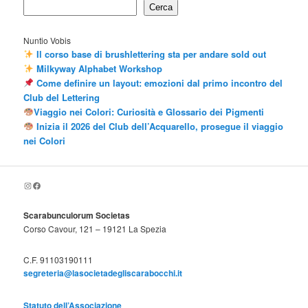
Cerca
Nuntio Vobis
Il corso base di brushlettering sta per andare sold out
Milkyway Alphabet Workshop
Come definire un layout: emozioni dal primo incontro del
Club del Lettering
Viaggio nei Colori: Curiosità e Glossario dei Pigmenti
Inizia il 2026 del Club dell’Acquarello, prosegue il viaggio
nei Colori
Scarabunculorum.societas
Scarabunculorum Societas
Scarabunculorum Societas
Corso Cavour, 121 – 19121 La Spezia
C.F. 91103190111
segreteria@lasocietadegliscarabocchi.it
Statuto dell’Associazione