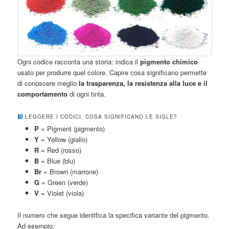
Ogni codice racconta una storia: indica il
pigmento chimico
usato per produrre quel colore. Capire cosa significano permette
di conoscere meglio
la trasparenza, la resistenza alla luce e il
comportamento
di ogni tinta.
LEGGERE I CODICI: COSA SIGNIFICANO LE SIGLE?
P
= Pigment (pigmento)
Y
= Yellow (giallo)
R
= Red (rosso)
B
= Blue (blu)
Br
= Brown (marrone)
G
= Green (verde)
V
= Violet (viola)
Il numero che segue identifica la specifica variante del pigmento.
Ad esempio: