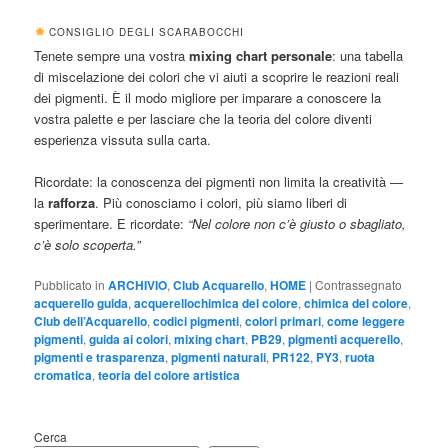
CONSIGLIO DEGLI SCARABOCCHI
Tenete sempre una vostra
mixing chart personale
: una tabella
di miscelazione dei colori che vi aiuti a scoprire le reazioni reali
dei pigmenti. È il modo migliore per imparare a conoscere la
vostra palette e per lasciare che la teoria del colore diventi
esperienza vissuta sulla carta.
Ricordate: la conoscenza dei pigmenti non limita la creatività —
la
rafforza
. Più conosciamo i colori, più siamo liberi di
sperimentare. E ricordate:
“Nel colore non c’è giusto o sbagliato,
c’è solo scoperta.”
Pubblicato in
ARCHIVIO
,
Club Acquarello
,
HOME
|
Contrassegnato
acquerello guida
,
acquerellochimica del colore
,
chimica del colore
,
Club dell’Acquarello
,
codici pigmenti
,
colori primari
,
come leggere
pigmenti
,
guida ai colori
,
mixing chart
,
PB29
,
pigmenti acquerello
,
pigmenti e trasparenza
,
pigmenti naturali
,
PR122
,
PY3
,
ruota
cromatica
,
teoria del colore artistica
Cerca