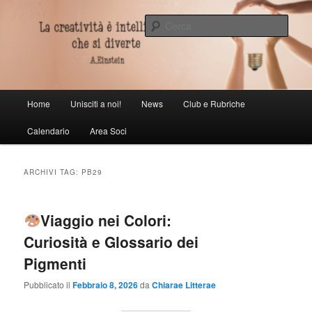
Vai
Vai
al
al
Cerca
contenuto
contenuto
principale
secondario
Scarabunculorum societas
Menu
Home
Unisciti a noi!
News
Club e Rubriche
principale
Calendario
Area Soci
ARCHIVI TAG:
PB29
Viaggio nei Colori:
Curiosità e Glossario dei
Pigmenti
Pubblicato il
Febbraio 8, 2026
da
Chiarae Litterae