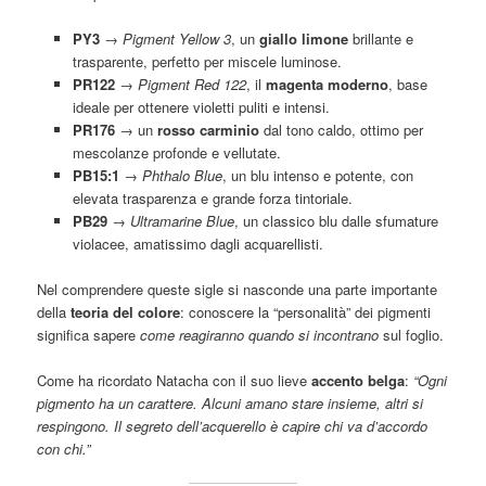
PY3
→
Pigment Yellow 3
, un
giallo limone
brillante e
trasparente, perfetto per miscele luminose.
PR122
→
Pigment Red 122
, il
magenta moderno
, base
ideale per ottenere violetti puliti e intensi.
PR176
→ un
rosso carminio
dal tono caldo, ottimo per
mescolanze profonde e vellutate.
PB15:1
→
Phthalo Blue
, un blu intenso e potente, con
elevata trasparenza e grande forza tintoriale.
PB29
→
Ultramarine Blue
, un classico blu dalle sfumature
violacee, amatissimo dagli acquarellisti.
Nel comprendere queste sigle si nasconde una parte importante
della
teoria del colore
: conoscere la “personalità” dei pigmenti
significa sapere
come reagiranno quando si incontrano
sul foglio.
Come ha ricordato Natacha con il suo lieve
accento belga
:
“Ogni
pigmento ha un carattere. Alcuni amano stare insieme, altri si
respingono. Il segreto dell’acquerello è capire chi va d’accordo
con chi.”